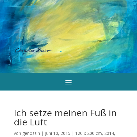
Ich setze meinen Fuß in
die Luft
von
genossin
|
Juni 10, 2015
|
120 x 200 cm
,
2014
,